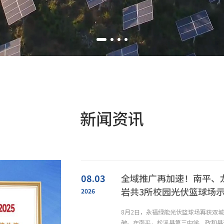
新闻资讯
08.03
全域推广再加速！南平、
岩共3所校园光伏篮球场
2026
项目签约
8月2日，永福绿能光伏篮球场再获双
破。在南平，松溪县第三中学、政和县