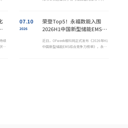
签
工学校。双城同启，永福绿能全国布局显著
点之
提速。上海作为超大城市，土地资源高度集
景示
约，如何在“零新增用地”前提下实现校园
化
07.10
荣登Top5！永福数能入围
标准
运动场地的功能升级与清洁能源产出，是城
空
2026H1中国新型储能EMS竞
2026
职
市绿色转型的重要课题；江西正加快
争力榜单
持续
近日，OFweek维科网正式发布《2026年H1
伏项
中国新型储能EMS综合竞争力榜单》，永福
车
数能凭借扎实的技术积累与广泛的场景落地
建设
能力，从众多参评企业中脱颖而出，成功入
泉
围榜单第五名。当前，全球新型储能产业正
仅为
迈入以技术升级和运营增效为核心的新周
运
期。作为储能电站的“调度中枢”，EMS（