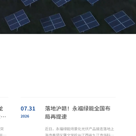
龙
07.31
落地沪赣！永福绿能全国布
示范
局再提速
2026
城突
近日，永福绿能场景化光伏产品接连落地上
开来
海市奉贤区肇文学校与江西省九江市华科技