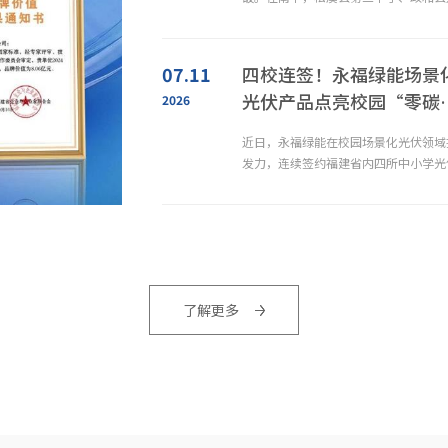
实验学校两所学校光伏篮球场项目顺利
约。这是继仙游大济镇“整镇推进”试
后，永福绿能在南平落地的又一校园场
07.11
四校连签！永福绿能场景
范项目，标志着区域校园光伏规模化、
光伏产品点亮校园“零碳
2026
化推广迈出关键一步。同日，龙岩明德
间”
近日，永福绿能在校园场景化光伏领域
甘肃巨化源网荷储一期1.8GW风电项目
发力，连续签约福建省内四所中小学光
目，总计10座光伏运动场、2个光伏停
服务
场，以批量落地之势助推“零碳校园”
加速。此次签约的四个项目覆盖福州、
州、漳州等地区，惠及师生数千人，不
校园输送了清洁电力，也让低碳理念在
了解更多