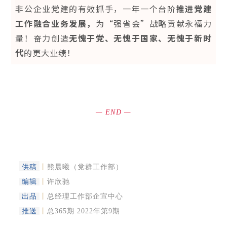
非公企业党建的有效抓手，一年一个台阶
推进党建
工作融合业务发展，
为“强省会”战略贡献永福力
量！奋力创造
无愧于党、无愧于国家、无愧于新时
代
的更大业绩！
—
END
—
供稿
丨
熊晨曦
（党群工作部）
编辑
丨
许欣驰
出品
丨
总经理工作部企宣中心
推送
丨
总365期 2022年第9期