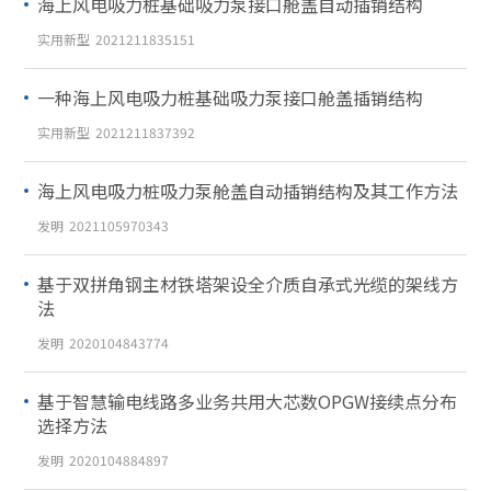
海上风电吸力桩基础吸力泵接口舱盖自动插销结构
实用新型
2021211835151
一种海上风电吸力桩基础吸力泵接口舱盖插销结构
实用新型
2021211837392
海上风电吸力桩吸力泵舱盖自动插销结构及其工作方法
发明
2021105970343
基于双拼角钢主材铁塔架设全介质自承式光缆的架线方
法
发明
2020104843774
基于智慧输电线路多业务共用大芯数OPGW接续点分布
选择方法
发明
2020104884897